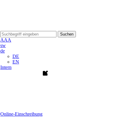
Suchen
A
A
A
sw
de
DE
EN
Intern
Online-Einschreibung