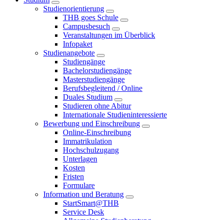
Studienorientierung
THB goes Schule
Campusbesuch
Veranstaltungen im Überblick
Infopaket
Studienangebote
Studiengänge
Bachelorstudiengänge
Masterstudiengänge
Berufsbegleitend / Online
Duales Studium
Studieren ohne Abitur
Internationale Studieninteressierte
Bewerbung und Einschreibung
Online-Einschreibung
Immatrikulation
Hochschulzugang
Unterlagen
Kosten
Fristen
Formulare
Information und Beratung
StartSmart@THB
Service Desk