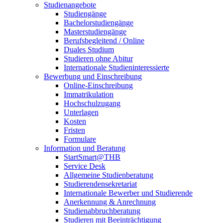
Studienangebote
Studiengänge
Bachelorstudiengänge
Masterstudiengänge
Berufsbegleitend / Online
Duales Studium
Studieren ohne Abitur
Internationale Studieninteressierte
Bewerbung und Einschreibung
Online-Einschreibung
Immatrikulation
Hochschulzugang
Unterlagen
Kosten
Fristen
Formulare
Information und Beratung
StartSmart@THB
Service Desk
Allgemeine Studienberatung
Studierendensekretariat
Internationale Bewerber und Studierende
Anerkennung & Anrechnung
Studienabbruchberatung
Studieren mit Beeinträchtigung