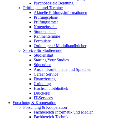
Psychosoziale Beratung
Prüfungen und Termine
Aktuelle Prüfungsinformationen
Prüfungspläne
Prüfungsämter
Noteneinsicht
Stundenpläne
Rahmentermine
Formulare
Ordnungen / Modulhandbücher
Service für Studierende
Studienstart
Starting Your Studies
Stipendien
Auslandsaufenthalte und Sprachen
Career Service
Finanzierung
Gründung
Hochschulbibliothek
Druckerei
IT-Services
Forschung & Kooperation
Forschung & Kooperation
Fachbereich Informatik und Medien
Fachbereich Technik