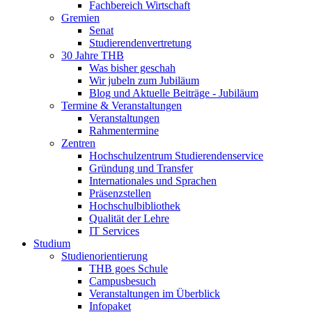
Fachbereich Wirtschaft
Gremien
Senat
Studierendenvertretung
30 Jahre THB
Was bisher geschah
Wir jubeln zum Jubiläum
Blog und Aktuelle Beiträge - Jubiläum
Termine & Veranstaltungen
Veranstaltungen
Rahmentermine
Zentren
Hochschulzentrum Studierendenservice
Gründung und Transfer
Internationales und Sprachen
Präsenzstellen
Hochschulbibliothek
Qualität der Lehre
IT Services
Studium
Studienorientierung
THB goes Schule
Campusbesuch
Veranstaltungen im Überblick
Infopaket