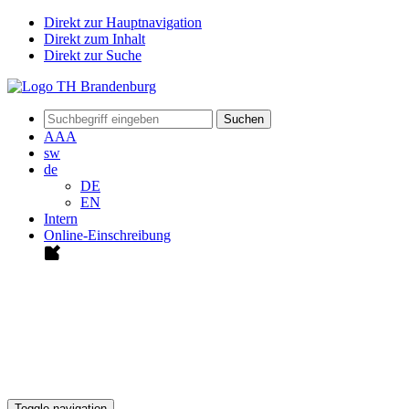
Direkt zur Hauptnavigation
Direkt zum Inhalt
Direkt zur Suche
Suchen
A
A
A
sw
de
DE
EN
Intern
Online-Einschreibung
Toggle navigation