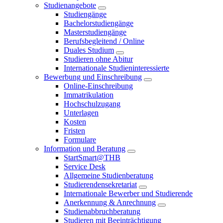
Studienangebote
Studiengänge
Bachelorstudiengänge
Masterstudiengänge
Berufsbegleitend / Online
Duales Studium
Studieren ohne Abitur
Internationale Studieninteressierte
Bewerbung und Einschreibung
Online-Einschreibung
Immatrikulation
Hochschulzugang
Unterlagen
Kosten
Fristen
Formulare
Information und Beratung
StartSmart@THB
Service Desk
Allgemeine Studienberatung
Studierendensekretariat
Internationale Bewerber und Studierende
Anerkennung & Anrechnung
Studienabbruchberatung
Studieren mit Beeinträchtigung