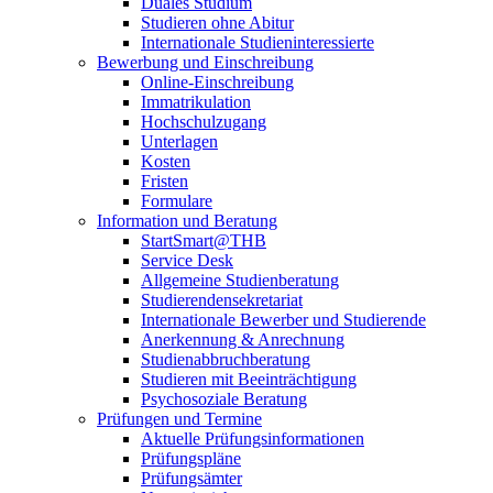
Duales Studium
Studieren ohne Abitur
Internationale Studieninteressierte
Bewerbung und Einschreibung
Online-Einschreibung
Immatrikulation
Hochschulzugang
Unterlagen
Kosten
Fristen
Formulare
Information und Beratung
StartSmart@THB
Service Desk
Allgemeine Studienberatung
Studierendensekretariat
Internationale Bewerber und Studierende
Anerkennung & Anrechnung
Studienabbruchberatung
Studieren mit Beeinträchtigung
Psychosoziale Beratung
Prüfungen und Termine
Aktuelle Prüfungsinformationen
Prüfungspläne
Prüfungsämter