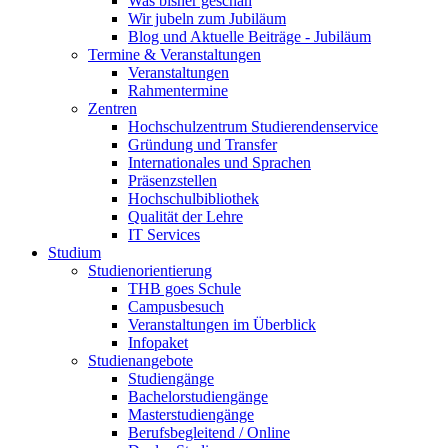
Was bisher geschah
Wir jubeln zum Jubiläum
Blog und Aktuelle Beiträge - Jubiläum
Termine & Veranstaltungen
Veranstaltungen
Rahmentermine
Zentren
Hochschulzentrum Studierendenservice
Gründung und Transfer
Internationales und Sprachen
Präsenzstellen
Hochschulbibliothek
Qualität der Lehre
IT Services
Studium
Studienorientierung
THB goes Schule
Campusbesuch
Veranstaltungen im Überblick
Infopaket
Studienangebote
Studiengänge
Bachelorstudiengänge
Masterstudiengänge
Berufsbegleitend / Online