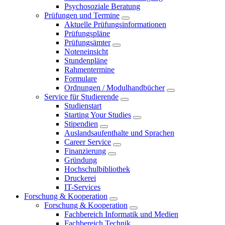
Psychosoziale Beratung
Prüfungen und Termine
Aktuelle Prüfungsinformationen
Prüfungspläne
Prüfungsämter
Noteneinsicht
Stundenpläne
Rahmentermine
Formulare
Ordnungen / Modulhandbücher
Service für Studierende
Studienstart
Starting Your Studies
Stipendien
Auslandsaufenthalte und Sprachen
Career Service
Finanzierung
Gründung
Hochschulbibliothek
Druckerei
IT-Services
Forschung & Kooperation
Forschung & Kooperation
Fachbereich Informatik und Medien
Fachbereich Technik