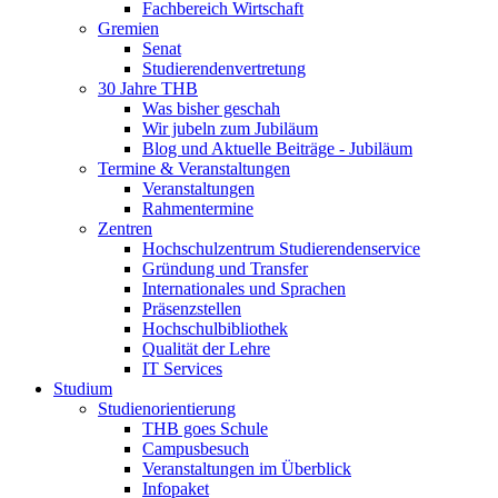
Fachbereich Wirtschaft
Gremien
Senat
Studierendenvertretung
30 Jahre THB
Was bisher geschah
Wir jubeln zum Jubiläum
Blog und Aktuelle Beiträge - Jubiläum
Termine & Veranstaltungen
Veranstaltungen
Rahmentermine
Zentren
Hochschulzentrum Studierendenservice
Gründung und Transfer
Internationales und Sprachen
Präsenzstellen
Hochschulbibliothek
Qualität der Lehre
IT Services
Studium
Studienorientierung
THB goes Schule
Campusbesuch
Veranstaltungen im Überblick
Infopaket