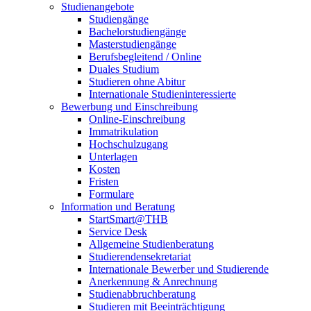
Studienangebote
Studiengänge
Bachelorstudiengänge
Masterstudiengänge
Berufsbegleitend / Online
Duales Studium
Studieren ohne Abitur
Internationale Studieninteressierte
Bewerbung und Einschreibung
Online-Einschreibung
Immatrikulation
Hochschulzugang
Unterlagen
Kosten
Fristen
Formulare
Information und Beratung
StartSmart@THB
Service Desk
Allgemeine Studienberatung
Studierendensekretariat
Internationale Bewerber und Studierende
Anerkennung & Anrechnung
Studienabbruchberatung
Studieren mit Beeinträchtigung