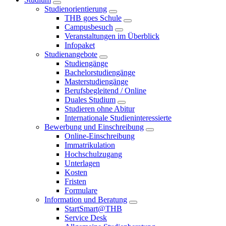
Studienorientierung
THB goes Schule
Campusbesuch
Veranstaltungen im Überblick
Infopaket
Studienangebote
Studiengänge
Bachelorstudiengänge
Masterstudiengänge
Berufsbegleitend / Online
Duales Studium
Studieren ohne Abitur
Internationale Studieninteressierte
Bewerbung und Einschreibung
Online-Einschreibung
Immatrikulation
Hochschulzugang
Unterlagen
Kosten
Fristen
Formulare
Information und Beratung
StartSmart@THB
Service Desk