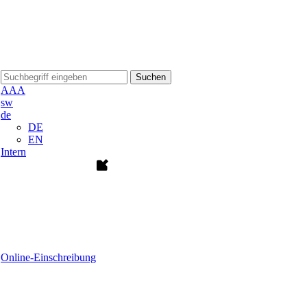
Suchen
A
A
A
sw
de
DE
EN
Intern
Online-Einschreibung