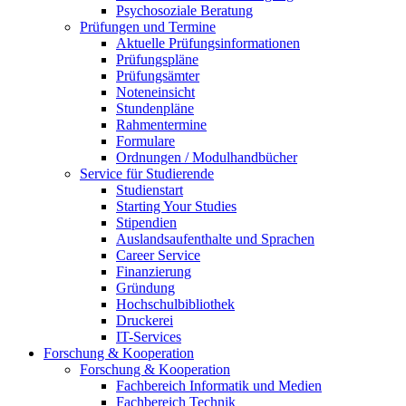
Psychosoziale Beratung
Prüfungen und Termine
Aktuelle Prüfungsinformationen
Prüfungspläne
Prüfungsämter
Noteneinsicht
Stundenpläne
Rahmentermine
Formulare
Ordnungen / Modulhandbücher
Service für Studierende
Studienstart
Starting Your Studies
Stipendien
Auslandsaufenthalte und Sprachen
Career Service
Finanzierung
Gründung
Hochschulbibliothek
Druckerei
IT-Services
Forschung & Kooperation
Forschung & Kooperation
Fachbereich Informatik und Medien
Fachbereich Technik