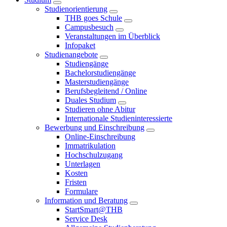
Studienorientierung
THB goes Schule
Campusbesuch
Veranstaltungen im Überblick
Infopaket
Studienangebote
Studiengänge
Bachelorstudiengänge
Masterstudiengänge
Berufsbegleitend / Online
Duales Studium
Studieren ohne Abitur
Internationale Studieninteressierte
Bewerbung und Einschreibung
Online-Einschreibung
Immatrikulation
Hochschulzugang
Unterlagen
Kosten
Fristen
Formulare
Information und Beratung
StartSmart@THB
Service Desk