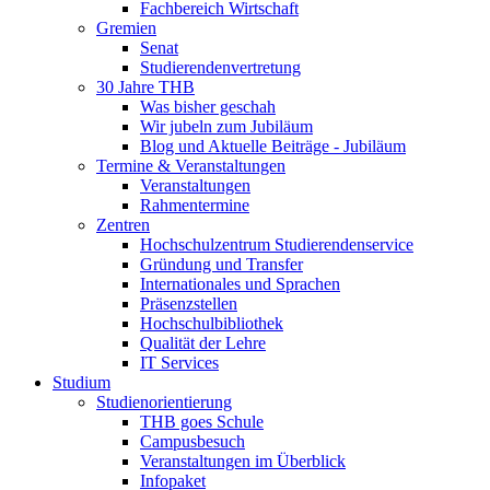
Fachbereich Wirtschaft
Gremien
Senat
Studierendenvertretung
30 Jahre THB
Was bisher geschah
Wir jubeln zum Jubiläum
Blog und Aktuelle Beiträge - Jubiläum
Termine & Veranstaltungen
Veranstaltungen
Rahmentermine
Zentren
Hochschulzentrum Studierendenservice
Gründung und Transfer
Internationales und Sprachen
Präsenzstellen
Hochschulbibliothek
Qualität der Lehre
IT Services
Studium
Studienorientierung
THB goes Schule
Campusbesuch
Veranstaltungen im Überblick
Infopaket