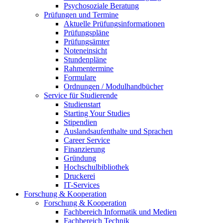
Psychosoziale Beratung
Prüfungen und Termine
Aktuelle Prüfungsinformationen
Prüfungspläne
Prüfungsämter
Noteneinsicht
Stundenpläne
Rahmentermine
Formulare
Ordnungen / Modulhandbücher
Service für Studierende
Studienstart
Starting Your Studies
Stipendien
Auslandsaufenthalte und Sprachen
Career Service
Finanzierung
Gründung
Hochschulbibliothek
Druckerei
IT-Services
Forschung & Kooperation
Forschung & Kooperation
Fachbereich Informatik und Medien
Fachbereich Technik