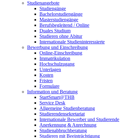
Studienangebote
Studiengänge
Bachelorstudiengänge
Masterstudiengänge
Berufsbegleitend / Online
Duales Studium
Studieren ohne Abitur
Internationale Studieninteressierte
Bewerbung und Einschreibung
Online-Einschreibung
Immatrikulation
Hochschulzugang
Unterlagen
Kosten
Fristen
Formulare
Information und Beratung
StartSmart@THB
Service Desk
Allgemeine Studienberatung
Studierendensekretariat
Internationale Bewerber und Studierende
Anerkennung & Anrechnung
Studienabbruchberatung
Studieren mit Beeinträchtigung