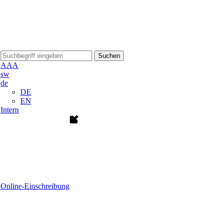
Suchen
A
A
A
sw
de
DE
EN
Intern
Online-Einschreibung