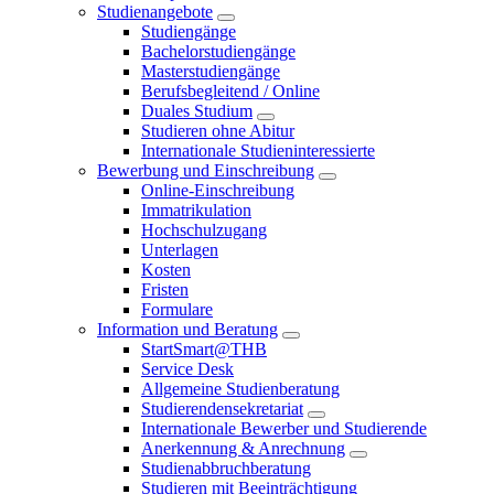
Studienangebote
Studiengänge
Bachelorstudiengänge
Masterstudiengänge
Berufsbegleitend / Online
Duales Studium
Studieren ohne Abitur
Internationale Studieninteressierte
Bewerbung und Einschreibung
Online-Einschreibung
Immatrikulation
Hochschulzugang
Unterlagen
Kosten
Fristen
Formulare
Information und Beratung
StartSmart@THB
Service Desk
Allgemeine Studienberatung
Studierendensekretariat
Internationale Bewerber und Studierende
Anerkennung & Anrechnung
Studienabbruchberatung
Studieren mit Beeinträchtigung