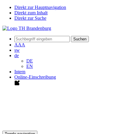
Direkt zur Hauptnavigation
Direkt zum Inhalt
Direkt zur Suche
Suchen
A
A
A
sw
de
DE
EN
Intern
Online-Einschreibung
Toggle navigation