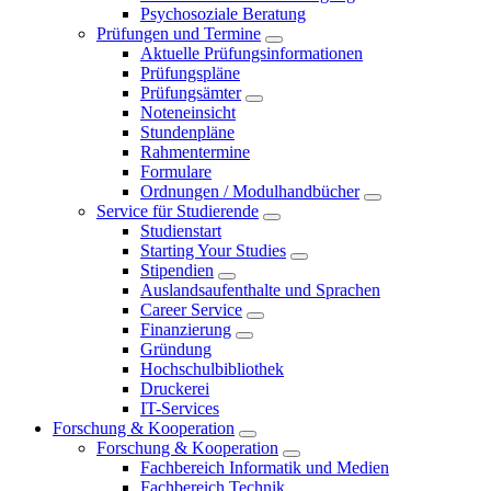
Psychosoziale Beratung
Prüfungen und Termine
Aktuelle Prüfungsinformationen
Prüfungspläne
Prüfungsämter
Noteneinsicht
Stundenpläne
Rahmentermine
Formulare
Ordnungen / Modulhandbücher
Service für Studierende
Studienstart
Starting Your Studies
Stipendien
Auslandsaufenthalte und Sprachen
Career Service
Finanzierung
Gründung
Hochschulbibliothek
Druckerei
IT-Services
Forschung & Kooperation
Forschung & Kooperation
Fachbereich Informatik und Medien
Fachbereich Technik