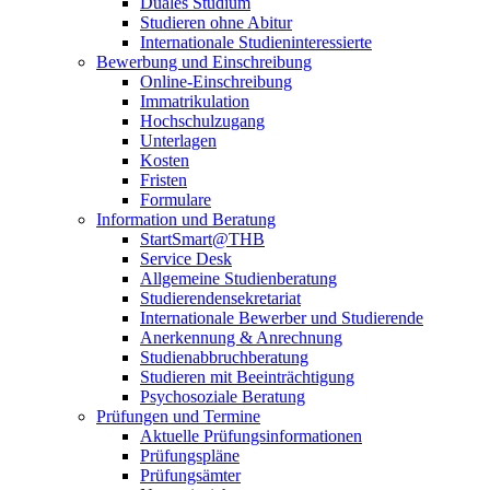
Duales Studium
Studieren ohne Abitur
Internationale Studieninteressierte
Bewerbung und Einschreibung
Online-Einschreibung
Immatrikulation
Hochschulzugang
Unterlagen
Kosten
Fristen
Formulare
Information und Beratung
StartSmart@THB
Service Desk
Allgemeine Studienberatung
Studierendensekretariat
Internationale Bewerber und Studierende
Anerkennung & Anrechnung
Studienabbruchberatung
Studieren mit Beeinträchtigung
Psychosoziale Beratung
Prüfungen und Termine
Aktuelle Prüfungsinformationen
Prüfungspläne
Prüfungsämter