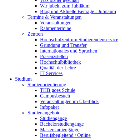
Was bisher geschah
Wir jubeln zum Jubiläum
Blog und Aktuelle Beiträge - Jubiläum
Termine & Veranstaltungen
Veranstaltungen
Rahmentermine
Zentren
Hochschulzentrum Studierendenservice
Gründung und Transfer
Internationales und Sprachen
Präsenzstellen
Hochschulbibliothek
Qualität der Lehre
IT Services
Studium
Studienorientierung
THB goes Schule
Campusbesuch
Veranstaltungen im Überblick
Infopaket
Studienangebote
Studiengänge
Bachelorstudiengänge
Masterstudiengänge
Berufsbegleitend / Online