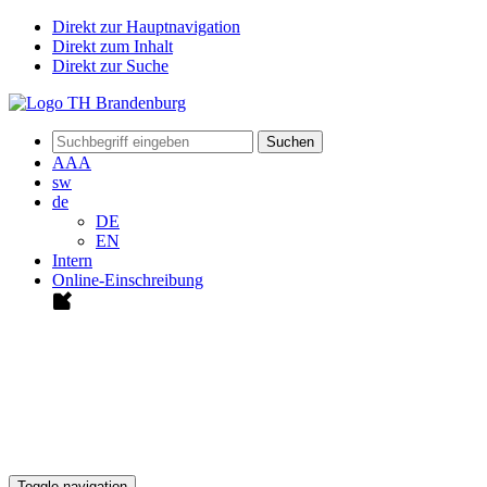
Direkt zur Hauptnavigation
Direkt zum Inhalt
Direkt zur Suche
Suchen
A
A
A
sw
de
DE
EN
Intern
Online-Einschreibung
Toggle navigation