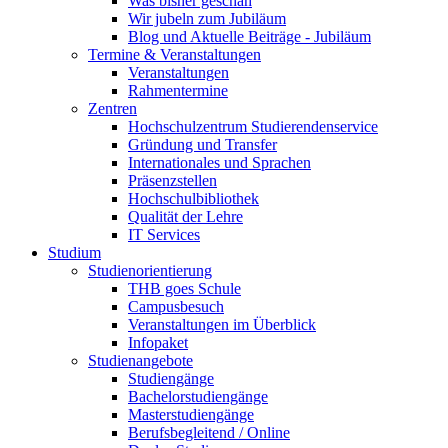
Was bisher geschah
Wir jubeln zum Jubiläum
Blog und Aktuelle Beiträge - Jubiläum
Termine & Veranstaltungen
Veranstaltungen
Rahmentermine
Zentren
Hochschulzentrum Studierendenservice
Gründung und Transfer
Internationales und Sprachen
Präsenzstellen
Hochschulbibliothek
Qualität der Lehre
IT Services
Studium
Studienorientierung
THB goes Schule
Campusbesuch
Veranstaltungen im Überblick
Infopaket
Studienangebote
Studiengänge
Bachelorstudiengänge
Masterstudiengänge
Berufsbegleitend / Online