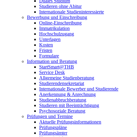
Duales Studium
Studieren ohne Abitur
Internationale Studieninteressierte
Bewerbung und Einschreibung
Online-Einschreibung
Immatrikulation
Hochschulzugang
Unterlagen
Kosten
Fristen
Formulare
Information und Beratung
StartSmart@THB
Service Desk
Allgemeine Studienberatung
Studierendensekretariat
Internationale Bewerber und Studierende
Anerkennung & Anrechnung
Studienabbruchberatung
Studieren mit Beeinträchtigung
Psychosoziale Beratung
Prüfungen und Termine
Aktuelle Prüfungsinformationen
Prüfungspläne
Prüfungsämter