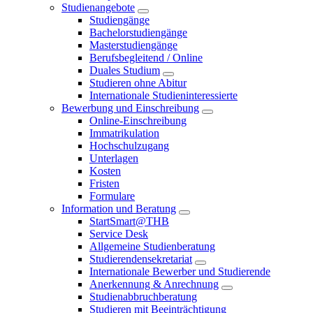
Studienangebote
Studiengänge
Bachelorstudiengänge
Masterstudiengänge
Berufsbegleitend / Online
Duales Studium
Studieren ohne Abitur
Internationale Studieninteressierte
Bewerbung und Einschreibung
Online-Einschreibung
Immatrikulation
Hochschulzugang
Unterlagen
Kosten
Fristen
Formulare
Information und Beratung
StartSmart@THB
Service Desk
Allgemeine Studienberatung
Studierendensekretariat
Internationale Bewerber und Studierende
Anerkennung & Anrechnung
Studienabbruchberatung
Studieren mit Beeinträchtigung