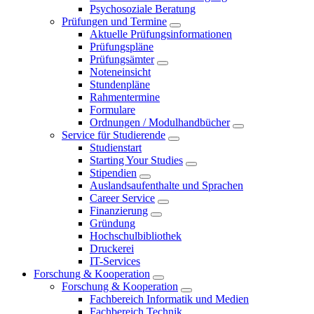
Psychosoziale Beratung
Prüfungen und Termine
Aktuelle Prüfungsinformationen
Prüfungspläne
Prüfungsämter
Noteneinsicht
Stundenpläne
Rahmentermine
Formulare
Ordnungen / Modulhandbücher
Service für Studierende
Studienstart
Starting Your Studies
Stipendien
Auslandsaufenthalte und Sprachen
Career Service
Finanzierung
Gründung
Hochschulbibliothek
Druckerei
IT-Services
Forschung & Kooperation
Forschung & Kooperation
Fachbereich Informatik und Medien
Fachbereich Technik