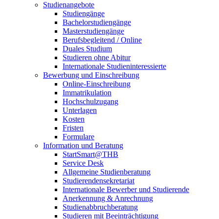
Studienangebote
Studiengänge
Bachelorstudiengänge
Masterstudiengänge
Berufsbegleitend / Online
Duales Studium
Studieren ohne Abitur
Internationale Studieninteressierte
Bewerbung und Einschreibung
Online-Einschreibung
Immatrikulation
Hochschulzugang
Unterlagen
Kosten
Fristen
Formulare
Information und Beratung
StartSmart@THB
Service Desk
Allgemeine Studienberatung
Studierendensekretariat
Internationale Bewerber und Studierende
Anerkennung & Anrechnung
Studienabbruchberatung
Studieren mit Beeinträchtigung