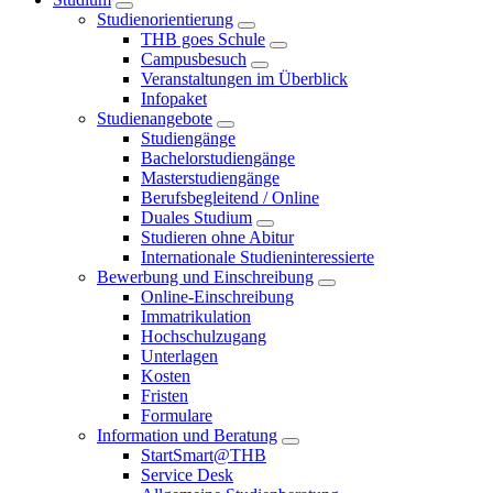
Studienorientierung
THB goes Schule
Campusbesuch
Veranstaltungen im Überblick
Infopaket
Studienangebote
Studiengänge
Bachelorstudiengänge
Masterstudiengänge
Berufsbegleitend / Online
Duales Studium
Studieren ohne Abitur
Internationale Studieninteressierte
Bewerbung und Einschreibung
Online-Einschreibung
Immatrikulation
Hochschulzugang
Unterlagen
Kosten
Fristen
Formulare
Information und Beratung
StartSmart@THB
Service Desk