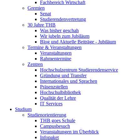
Fachbereich Wirtschaft
Gremien
Senat
Studierendenvertretung
30 Jahre THB
Was bisher geschah
Wir jubeln zum Jubiläum
Blog und Aktuelle Beiträge - Jubiläum
Termine & Veranstaltungen
Veranstaltungen
Rahmentermine
Zentren
Hochschulzentrum Studierendenservice
Gründung und Transfer
Internationales und Sprachen
Präsenzstellen
Hochschulbibliothek
Qualität der Lehre
IT Services
Studium
Studienorientierung
THB goes Schule
Campusbesuch
Veranstaltungen im Überblick
Infopaket