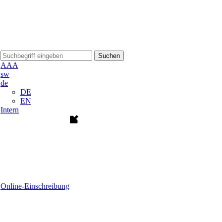
Suchen
A
A
A
sw
de
DE
EN
Intern
Online-Einschreibung