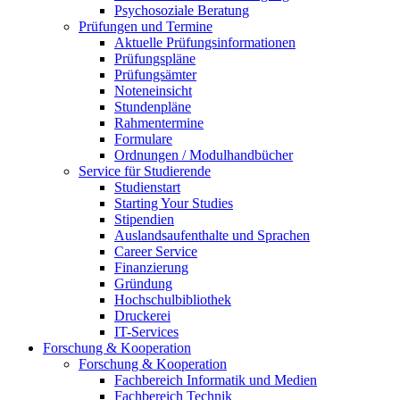
Psychosoziale Beratung
Prüfungen und Termine
Aktuelle Prüfungsinformationen
Prüfungspläne
Prüfungsämter
Noteneinsicht
Stundenpläne
Rahmentermine
Formulare
Ordnungen / Modulhandbücher
Service für Studierende
Studienstart
Starting Your Studies
Stipendien
Auslandsaufenthalte und Sprachen
Career Service
Finanzierung
Gründung
Hochschulbibliothek
Druckerei
IT-Services
Forschung & Kooperation
Forschung & Kooperation
Fachbereich Informatik und Medien
Fachbereich Technik