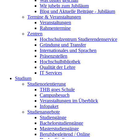
Was bisher geschah
Wir jubeln zum Jubiläum
Blog und Aktuelle Beiträge - Jubiläum
Termine & Veranstaltungen
Veranstaltungen
Rahmentermine
Zentren
Hochschulzentrum Studierendenservice
Gründung und Transfer
Internationales und Sprachen
Präsenzstellen
Hochschulbibliothek
Qualität der Lehre
IT Services
Studium
Studienorientierung
THB goes Schule
Campusbesuch
Veranstaltungen im Überblick
Infopaket
Studienangebote
Studiengänge
Bachelorstudiengänge
Masterstudiengänge
Berufsbegleitend / Online