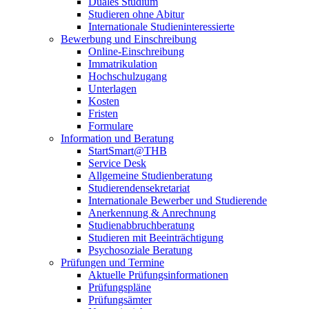
Duales Studium
Studieren ohne Abitur
Internationale Studieninteressierte
Bewerbung und Einschreibung
Online-Einschreibung
Immatrikulation
Hochschulzugang
Unterlagen
Kosten
Fristen
Formulare
Information und Beratung
StartSmart@THB
Service Desk
Allgemeine Studienberatung
Studierendensekretariat
Internationale Bewerber und Studierende
Anerkennung & Anrechnung
Studienabbruchberatung
Studieren mit Beeinträchtigung
Psychosoziale Beratung
Prüfungen und Termine
Aktuelle Prüfungsinformationen
Prüfungspläne
Prüfungsämter