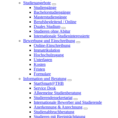
Studienangebote
Studiengänge
Bachelorstudiengänge
Masterstudiengänge
Berufsbegleitend / Online
Duales Studium
Studieren ohne Abitur
Internationale Studieninteressierte
Bewerbung und Einschreibung
Online-Einschreibung
Immatrikulation
Hochschulzugang
Unterlagen
Kosten
Fristen
Formulare
Information und Beratung
StartSmart@THB
Service Desk
Allgemeine Studienberatung
Studierendensekretariat
Internationale Bewerber und Studierende
Anerkennung & Anrechnung
Studienabbruchberatung
Studieren mit Beeinträchtigung