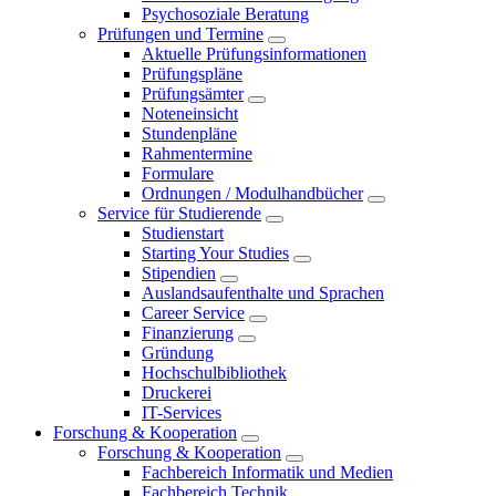
Psychosoziale Beratung
Prüfungen und Termine
Aktuelle Prüfungsinformationen
Prüfungspläne
Prüfungsämter
Noteneinsicht
Stundenpläne
Rahmentermine
Formulare
Ordnungen / Modulhandbücher
Service für Studierende
Studienstart
Starting Your Studies
Stipendien
Auslandsaufenthalte und Sprachen
Career Service
Finanzierung
Gründung
Hochschulbibliothek
Druckerei
IT-Services
Forschung & Kooperation
Forschung & Kooperation
Fachbereich Informatik und Medien
Fachbereich Technik