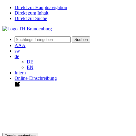
Direkt zur Hauptnavigation
Direkt zum Inhalt
Direkt zur Suche
Suchen
A
A
A
sw
de
DE
EN
Intern
Online-Einschreibung
Toggle navigation